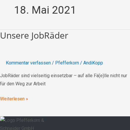
18. Mai 2021
Unsere JobRäder
Unsere
JobRäder
Kommentar verfassen
/
Pfefferkorn
/
AndiKopp
JobRäder sind vielseitig einsetzbar – auf alle Fä(e)lle nicht nur
für den Weg zur Arbeit
Weiterlesen »