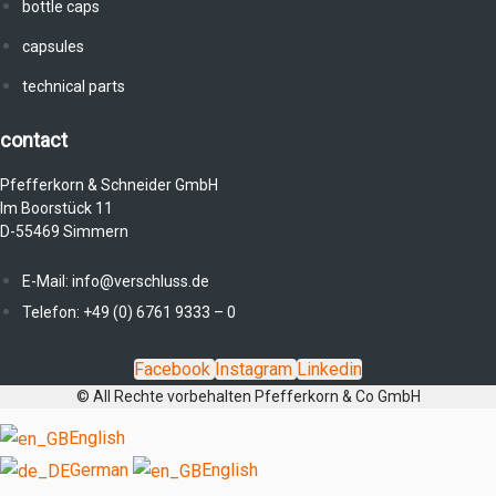
bottle caps
capsules
technical parts
contact
Pfefferkorn & Schneider GmbH
Im Boorstück 11
D-55469 Simmern
E-Mail: info@verschluss.de
Telefon: +49 (0) 6761 9333 – 0
Facebook
Instagram
Linkedin
© All Rechte vorbehalten Pfefferkorn & Co GmbH
English
German
English