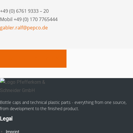
+49 (0) 6761 9333 – 20
Mobil +49 (0) 170 7765444
gabler.ralf@pepco.de
WEITERE HIGHLIGHTS
Bottle caps and technical plastic parts - everything from one source,
from development to the finished product.
Legal
Imprint